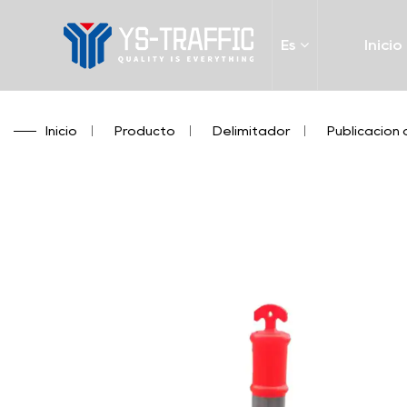
Es
Inicio
Inicio
/
Producto
/
Delimitador
/
Publicación