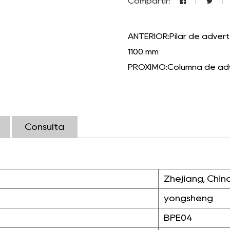
Compartir:
ANTERIOR:Pilar de advert
1100 mm
PRÓXIMO:Columna de adve
Consulta
Zhejiang, Chin
yongsheng
BPE04