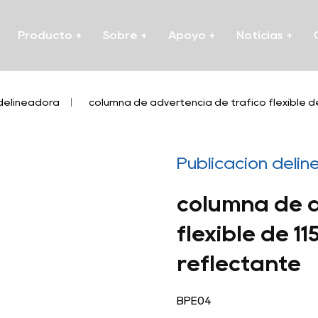
Producto
+
Sobre
+
Apoyo
+
Noticias
+
 delineadora
/
columna de advertencia de tráfico flexible d
Publicación deli
columna de a
flexible de 1
reflectante
BPE04