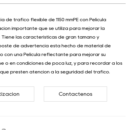
 de tráfico flexible de 1150 mmPE con Película
ación importante que se utiliza para mejorar la
l. Tiene las características de gran tamaño y
e poste de advertencia está hecho de material de
do con una Película reflectante para mejorar su
che o en condiciones de poca luz, y para recordar a los
ue presten atención a la seguridad del tráfico.
tización
Contáctenos