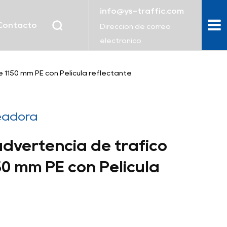
info@ys-traffic.com
Contacto
Dirección de correo
electrónico
e 1150 mm PE con Película reflectante
neadora
dvertencia de tráfico
150 mm PE con Película