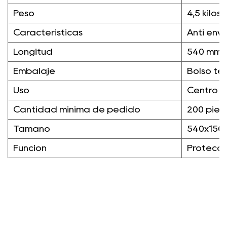
Peso
4,5 kilos
Características
Anti env
Longitud
540 mm
Embalaje
Bolso tej
Uso
Centro co
Cantidad mínima de pedido
200 piez
Tamaño
540x150
Función
Protecci