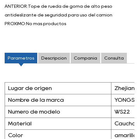
ANTERIOR:Tope de rueda de goma de alto peso
antideslizante de seguridad para uso del camión
PRÓXIMO:No más productos
Parámetros
Descripción
Compañía
Consulta
Lugar de origen
Zhejiang
Nombre de la marca
YONGSH
Número de modelo
WS22
Material
Caucho s
Color
amarillo