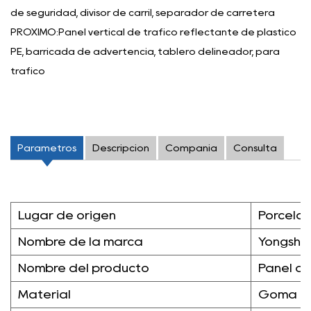
de seguridad, divisor de carril, separador de carretera
PRÓXIMO:Panel vertical de tráfico reflectante de plástico
PE, barricada de advertencia, tablero delineador, para
tráfico
Parámetros
Descripción
Compañía
Consulta
Lugar de origen
Porcela
Nombre de la marca
Yongshe
Nombre del producto
Panel d
Material
Goma