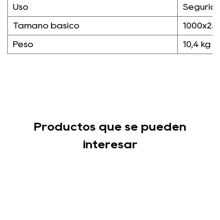
Uso
Segurida
Tamaño básico
1000x25
Peso
10,4 kg
Productos que se pueden
interesar