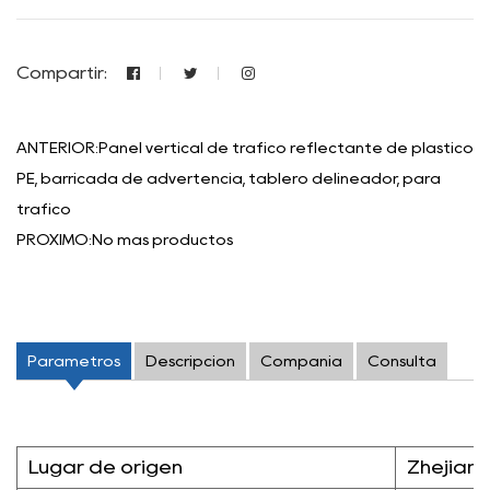
Compartir:
ANTERIOR:Panel vertical de tráfico reflectante de plástico
PE, barricada de advertencia, tablero delineador, para
tráfico
PRÓXIMO:No más productos
Parámetros
Descripción
Compañía
Consulta
Lugar de origen
Zhejiang