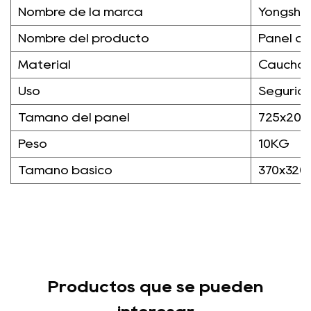
Nombre de la marca
Yongshe
Nombre del producto
Panel d
Material
Caucho 
Uso
Segurida
Tamaño del panel
725x20
Peso
10KG
Tamaño básico
370x320
Productos que se pueden