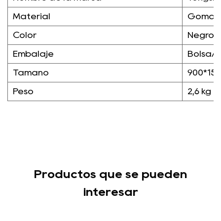
Material
Goma
Color
Negro
Embalaje
Bolsa/c
Tamaño
900*15
Peso
2,6 kg
Productos que se pueden
interesar