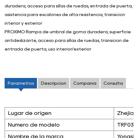
duradera, acceso para sillas de ruedas, entrada de puerta,
asistencia para escalones de alta resistencia, transición
interior y exterior
PRÓXIMO:Rampa de umbral de goma duradera, superficie
antideslizante, acceso para sillas de ruedas, transición de
entrada de puerta, uso interior/exterior
Parámetros
Descripción
Compañía
Consulta
Lugar de origen
Zhejian
Número de modelo
TRF03
Nombre de la marca
Yongsh