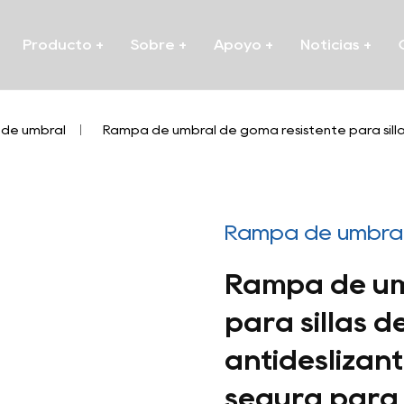
Producto
+
Sobre
+
Apoyo
+
Noticias
+
de umbral
/
Rampa de umbral de goma resistente para sillas 
Rampa de umbra
Rampa de um
para sillas d
antideslizant
segura para i