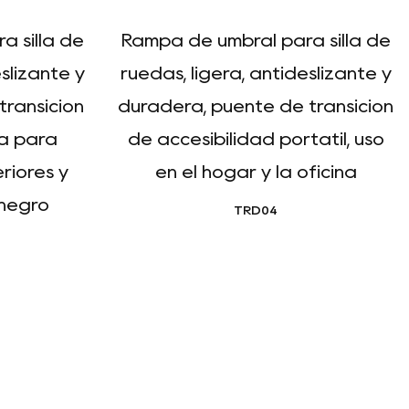
 silla de
Rampa de umbral para silla de
slizante y
ruedas, ligera, antideslizante y
transición
duradera, puente de transición
la para
de accesibilidad portátil, uso
riores y
en el hogar y la oficina
 negro
TRD04