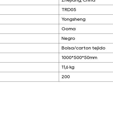
Zhejiang, China
TRD05
Yongsheng
Goma
Negro
Bolsa/cartón tejido
1000*500*50mm
11,6 kg
200