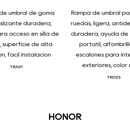
de umbral de goma
Rampa de umbral para
slizante duradera,
ruedas, ligera, antide
ra acceso en silla de
duradera, ayuda de 
 superficie de alta
portátil, alfombril
n, fácil instalación
escalones para inte
exteriores, color
TRA07
TRD03
HONOR