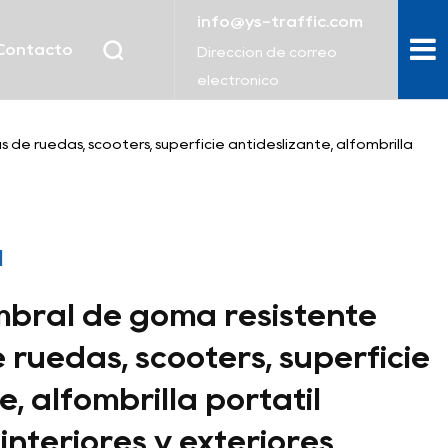
info@ys-traffic.com
Contacto
Dirección de correo
electrónico
de ruedas, scooters, superficie antideslizante, alfombrilla
l
bral de goma resistente
e ruedas, scooters, superficie
e, alfombrilla portátil
nteriores y exteriores