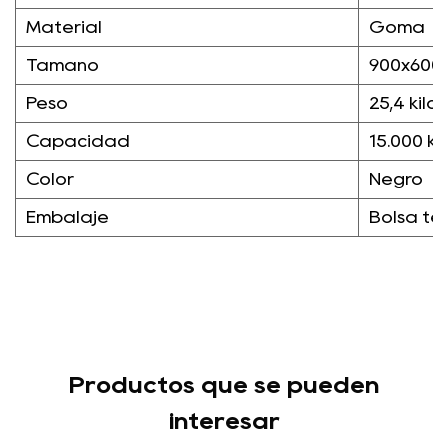
Material
Goma
Tamaño
900x600
Peso
25,4 kilos
Capacidad
15.000 ki
Color
Negro
Embalaje
Bolsa te
Productos que se pueden
interesar