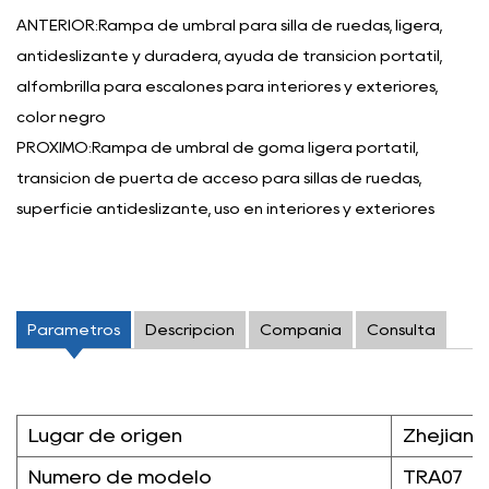
ANTERIOR:Rampa de umbral para silla de ruedas, ligera,
antideslizante y duradera, ayuda de transición portátil,
alfombrilla para escalones para interiores y exteriores,
color negro
PRÓXIMO:Rampa de umbral de goma ligera portátil,
transición de puerta de acceso para sillas de ruedas,
superficie antideslizante, uso en interiores y exteriores
Parámetros
Descripción
Compañía
Consulta
Lugar de origen
Zhejiang
Número de modelo
TRA07