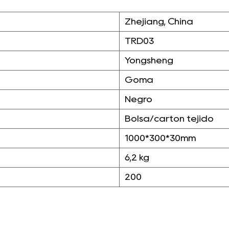
Zhejiang, China
TRD03
Yongsheng
Goma
Negro
Bolsa/cartón tejido
1000*300*30mm
6,2 kg
200