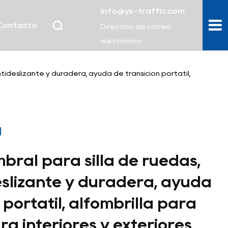
info@ys-traffic.com
Contacto
Dirección de correo
electrónico
tideslizante y duradera, ayuda de transición portátil,
l
ral para silla de ruedas,
deslizante y duradera, ayuda
 portátil, alfombrilla para
a interiores y exteriores,