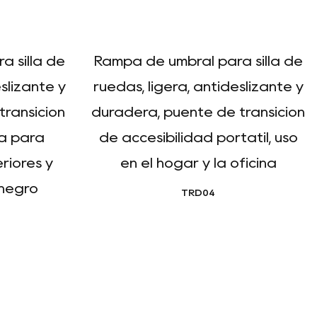
 silla de
Rampa de umbral para silla de
slizante y
ruedas, ligera, antideslizante y
transición
duradera, puente de transición
la para
de accesibilidad portátil, uso
riores y
en el hogar y la oficina
 negro
TRD04