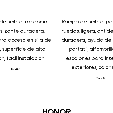
de umbral de goma
Rampa de umbral para
slizante duradera,
ruedas, ligera, antide
ra acceso en silla de
duradera, ayuda de 
 superficie de alta
portátil, alfombril
n, fácil instalación
escalones para inte
exteriores, color
TRA07
TRD03
HONOR