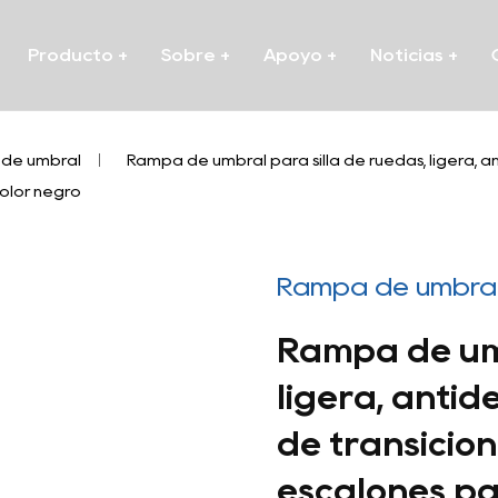
Producto
+
Sobre
+
Apoyo
+
Noticias
+
de umbral
/
Rampa de umbral para silla de ruedas, ligera, an
color negro
Rampa de umbra
Rampa de umb
ligera, anti
de transición
escalones par