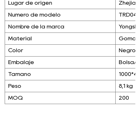
Lugar de origen
Zhejian
Número de modelo
TRD04
Nombre de la marca
Yongsh
Material
Goma
Color
Negro
Embalaje
Bolsa/c
Tamaño
1000*4
Peso
8,1 kg
MOQ
200