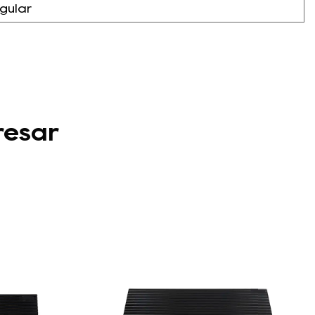
egular
resar