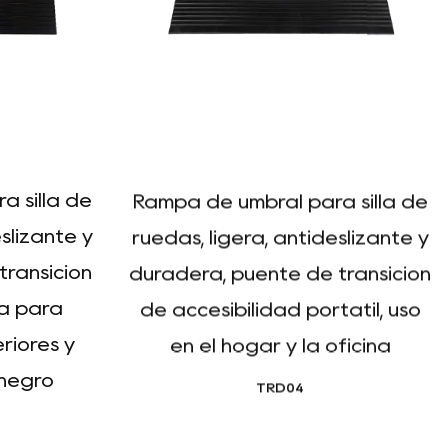
 silla de
Rampa de umbral para silla de
slizante y
ruedas, ligera, antideslizante y
transición
duradera, puente de transición
la para
de accesibilidad portátil, uso
riores y
en el hogar y la oficina
 negro
TRD04