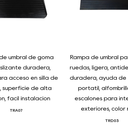
de umbral de goma
Rampa de umbral para
slizante duradera,
ruedas, ligera, antide
ra acceso en silla de
duradera, ayuda de 
 superficie de alta
portátil, alfombril
n, fácil instalación
escalones para inte
exteriores, color
TRA07
TRD03