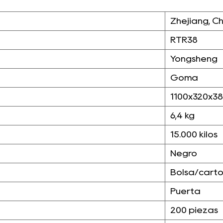
Zhejiang, C
RTR38
Yongsheng
Goma
1100x320x3
6,4 kg
15.000 kilos
Negro
Bolsa/cartó
Puerta
200 piezas