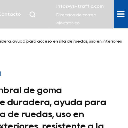
info@ys-traffic.com
Contacto
Dirección de correo
electrónico
ra, ayuda para acceso en silla de ruedas, uso en interiores
l
bral de goma
te duradera, ayuda para
la de ruedas, uso en
xteriores, resistente a la