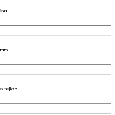
hina
8mm
n tejido