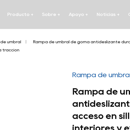
Producto
+
Sobre
+
Apoyo
+
Noticias
+
de umbral
/
Rampa de umbral de goma antideslizante durade
a tracción
Rampa de umbra
Rampa de um
antideslizan
acceso en sil
interiores y e